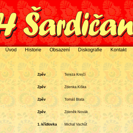
Úvod
Historie
Obsazení
Diskografie
Kontakt
Zpěv
Tereza Krejčí
Zpěv
Zdenka Kiška
Zpěv
Tomáš Blata
Zpěv
Zdeněk Novák
1. křídlovka
Michal Vachůt