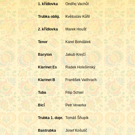
1. křídlovka
Ondřej Vachůt
Trubka oblig.
Květoslav Kůřil
2. křídlovka
Marek Houšť
Tenor
Karel Bohdálek
Baryton
Jakub Krejčí
Klarinet Es
Radek Holešinský
Klarinet B
František Valihrach
Tuba
Filip Schiel
Bicí
Petr Veverka
Trubka 1. dopr.
Tomáš Šňupík
Bastrubka
Josef Košulič