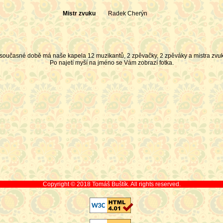
Mistr zvuku
Radek Cherýn
současné době má naše kapela 12 muzikantů, 2 zpěvačky, 2 zpěváky a mistra zvu
Po najetí myší na jméno se Vám zobrazí fotka.
Copyright © 2018 Tomáš Buštík. All rights reserved.